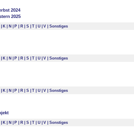
erbst 2024
stern 2025
I
K
N
P
R
S
T
U
V
Sonstiges
I
K
N
P
R
S
T
U
V
Sonstiges
I
K
N
P
R
S
T
U
V
Sonstiges
jekt
I
K
N
P
R
S
T
U
V
Sonstiges