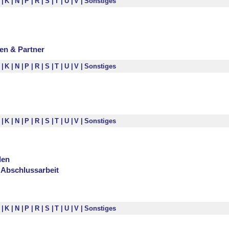
I
K
N
P
R
S
T
U
V
Sonstiges
en & Partner
I
K
N
P
R
S
T
U
V
Sonstiges
I
K
N
P
R
S
T
U
V
Sonstiges
len
 Abschlussarbeit
I
K
N
P
R
S
T
U
V
Sonstiges