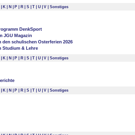
I
K
N
P
R
S
T
U
V
Sonstiges
programm DenkSport
im JGU Magazin
 den schulischen Osterferien 2026
n Studium & Lehre
I
K
N
P
R
S
T
U
V
Sonstiges
erichte
I
K
N
P
R
S
T
U
V
Sonstiges