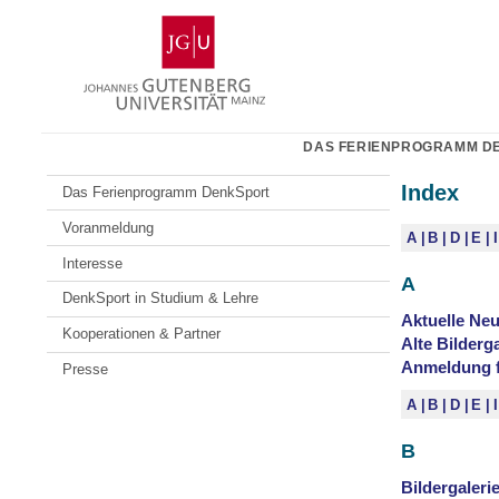
Zum
Johannes
Inhalt
Gutenberg-
springen
Universität
Mainz
DAS FERIENPROGRAMM D
Index
Das Ferienprogramm DenkSport
Voranmeldung
A
B
D
E
Interesse
A
DenkSport in Studium & Lehre
Aktuelle Neu
Kooperationen & Partner
Alte Bilderga
Anmeldung fü
Presse
A
B
D
E
B
Bildergaleri