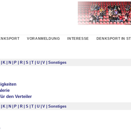
ENKSPORT
VORANMELDUNG
INTERESSE
DENKSPORT IN S
I
K
N
P
R
S
T
U
V
Sonstiges
igkeiten
lerie
r den Verteiler
I
K
N
P
R
S
T
U
V
Sonstiges
e