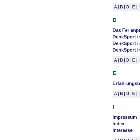
A
B
D
E
D
Das Ferien
DenkSport 
DenkSport in
DenkSport i
A
B
D
E
E
Erfahrungsb
A
B
D
E
I
Impressum
Index
Interesse