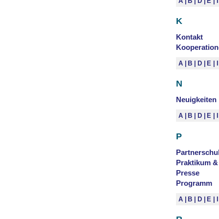
A
B
D
E
K
Kontakt
Kooperation
A
B
D
E
N
Neuigkeiten
A
B
D
E
P
Partnerschu
Praktikum &
Presse
Programm
A
B
D
E