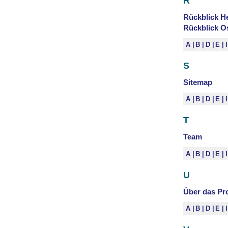
R
Rückblick H
Rückblick O
A
B
D
E
S
Sitemap
A
B
D
E
T
Team
A
B
D
E
U
Über das Pro
A
B
D
E