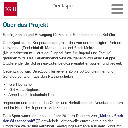
Zum
Johannes
Denksport
Inhalt
Gutenberg-
springen
Universität
Mainz
Über das Projekt
Spiele, Zahlen und Bewegung für Mainzer Schülerinnen und Schüler -
DenkSport ist ein Kooperationsprojekt , das von den beteiligten Partnern
Universität (Fachdidaktik Mathematik) und Stadt Mainz
(Neustadtzentrum, Haus der Jugend, Amt für Jugend und Familie)
getragen wird. Das Ferienangebot wird weitgehend von einer Gruppe
Studierender der Johannes-Gutenberg-Universität entworfen und betreut.
Gegenwärtig wird DenkSport für jeweils 25 bis 50 Schülerinnen und
Schüler, vor allem aus den Partnerschulen
IGS Hechtsheim
IGS Anna Seghers
Anne-Frank Realschule Plus
angeboten und findet in den Oster- und Herbstferien im Neustadtzentrum
und im Haus der Jugend in Mainz statt.
DenkSport wurde erstmalig im Jahr 2011 im Rahmen von
„Mainz - Stadt
der Wissenschaft”
entwickelt. Mittlerweile entwickelte sich das
Programm weiter und verbindet Bewegungselemente aus dem Sport mit