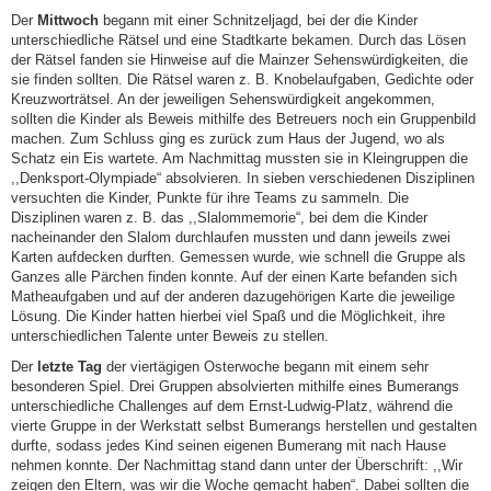
Der
Mittwoch
begann mit einer Schnitzeljagd, bei der die Kinder
unterschiedliche Rätsel und eine Stadtkarte bekamen. Durch das Lösen
der Rätsel fanden sie Hinweise auf die Mainzer Sehenswürdigkeiten, die
sie finden sollten. Die Rätsel waren z. B. Knobelaufgaben, Gedichte oder
Kreuzworträtsel. An der jeweiligen Sehenswürdigkeit angekommen,
sollten die Kinder als Beweis mithilfe des Betreuers noch ein Gruppenbild
machen. Zum Schluss ging es zurück zum Haus der Jugend, wo als
Schatz ein Eis wartete. Am Nachmittag mussten sie in Kleingruppen die
,,Denksport-Olympiade“ absolvieren. In sieben verschiedenen Disziplinen
versuchten die Kinder, Punkte für ihre Teams zu sammeln. Die
Disziplinen waren z. B. das ,,Slalommemorie“, bei dem die Kinder
nacheinander den Slalom durchlaufen mussten und dann jeweils zwei
Karten aufdecken durften. Gemessen wurde, wie schnell die Gruppe als
Ganzes alle Pärchen finden konnte. Auf der einen Karte befanden sich
Matheaufgaben und auf der anderen dazugehörigen Karte die jeweilige
Lösung. Die Kinder hatten hierbei viel Spaß und die Möglichkeit, ihre
unterschiedlichen Talente unter Beweis zu stellen.
Der
letzte Tag
der viertägigen Osterwoche begann mit einem sehr
besonderen Spiel. Drei Gruppen absolvierten mithilfe eines Bumerangs
unterschiedliche Challenges auf dem Ernst-Ludwig-Platz, während die
vierte Gruppe in der Werkstatt selbst Bumerangs herstellen und gestalten
durfte, sodass jedes Kind seinen eigenen Bumerang mit nach Hause
nehmen konnte. Der Nachmittag stand dann unter der Überschrift: ,,Wir
zeigen den Eltern, was wir die Woche gemacht haben“. Dabei sollten die