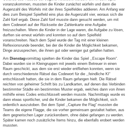
voranzukommen, mussten die Kinder zunächst würfeln und dann die
Augenzahl des Würfels mit der ihres Spielfeldes addieren. Am Anfang war
dies zum Beispiel Spielfeld eins plus die Augenzahl vier, woraus sich die
Zahl fünf ergab. Diese Zahl fünf musste dann gesucht werden, um mit
dem Codewort auf der Rückseite der Zahlenkarte eine Aufgabe
freizuschalten. Wenn die Kinder in der Lage waren, die Aufgabe zu lösen,
durften sie erneut würfeln und konnten so auf dem Spielfeld
voranschreiten. Nach dem Spiel wurde der Tag mit einer kleinen
Reflexionsrunde beendet, bei der die Kinder die Möglichkeit bekamen,
Dinge anzusprechen, die ihnen gut oder weniger gut gefallen hatten.
Am
Dienstag
vormittag spielten die Kinder das Spiel ,,Escape Room“.
Dabei wurden sie in Kleingruppen mit jeweils einem Betreuer in einen
Raum geschickt, aus dem sie erst wieder entfliehen konnten, wenn sie
durch verschiedenste Rätsel das Codewort für die ,,feindliche KI“
entschlüsselt hatten, die sie in dem Raum gefangen hielt. Die Rätsel
reichten von geheimer Schrift bis zu Landkarten, auf denen das Verbinden
bestimmter Städte ein bestimmtes Muster ergab, welches dann von ihnen
mithilfe eines Codes entschlüsselt werden musste. Nachmittags wurde es
dann etwas sportlicher, und die Kinder bekamen die Möglichkeit, sich
ordentlich auszutoben. Bei dem Spiel ,,Capture the Flag“ mussten die
Teams die eigene Flagge, die sie vorher gemeinsam gestaltet hatten, aus
dem gegnerischen Lager zurückerobern, ohne dabei gefangen zu werden.
Später kamen noch zusätzliche Items hinzu, die ebenfalls erobert werden
mussten.