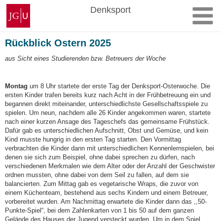
Zum
Johannes
Denksport
Inhalt
Gutenberg-
springen
Universität
Mainz
Rückblick Ostern 2025
aus Sicht eines Studierenden bzw. Betreuers der Woche
Montag
um 8 Uhr startete der erste Tag der Denksport-Osterwoche. Die
ersten Kinder trafen bereits kurz nach Acht in der Frühbetreuung ein und
begannen direkt miteinander, unterschiedlichste Gesellschaftsspiele zu
spielen. Um neun, nachdem alle 26 Kinder angekommen waren, startete
nach einer kurzen Ansage des Tageschefs das gemeinsame Frühstück.
Dafür gab es unterschiedlichen Aufschnitt, Obst und Gemüse, und kein
Kind musste hungrig in den ersten Tag starten. Den Vormittag
verbrachten die Kinder dann mit unterschiedlichen Kennenlernspielen, bei
denen sie sich zum Beispiel, ohne dabei sprechen zu dürfen, nach
verschiedenen Merkmalen wie dem Alter oder der Anzahl der Geschwister
ordnen mussten, ohne dabei von dem Seil zu fallen, auf dem sie
balancierten. Zum Mittag gab es vegetarische Wraps, die zuvor von
einem Küchenteam, bestehend aus sechs Kindern und einem Betreuer,
vorbereitet wurden. Am Nachmittag erwartete die Kinder dann das ,,50-
Punkte-Spiel“, bei dem Zahlenkarten von 1 bis 50 auf dem ganzen
Gelände des Hauses der Jugend versteckt wurden. Um in dem Spiel